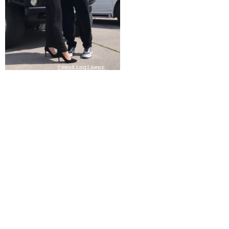
Всего 13 лимузинов в Саратове
8 из них - "АвтоПрестиж"!
ПОЗВОНИТЬ
VIBER
WHATSAPP
INSTAGRAM
ОСТАВИТЬ ОТЗЫВ GOOGLE
ОСТАВИТЬ ОТЗЫВ ЯНДЕКС